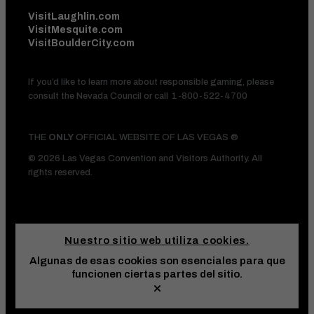
VisitLaughlin.com
VisitMesquite.com
VisitBoulderCity.com
If you’d like to learn more about responsible gaming, please
consult the Nevada Council or call
1-800-522-4700
THE
ONLY
OFFICIAL WEBSITE OF LAS VEGAS ®
© 2026 Las Vegas Convention and Visitors Authority. All
rights reserved.
Nuestro sitio web utiliza cookies.
Algunas de esas cookies son esenciales para que
HOTEL DEALS
AND VEGAS
funcionen ciertas partes del sitio.
UPDATES