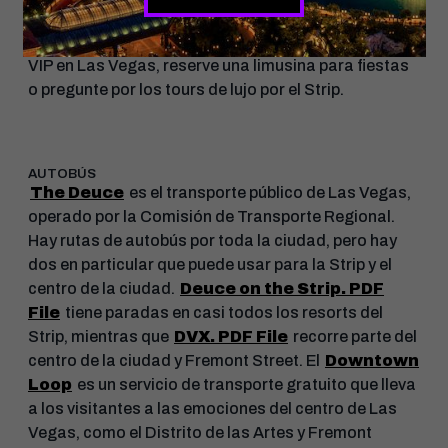
Reid, su mejor opción es hacer una reservación. Si
celebra o si simplemente quiere sentirse como un
VIP en Las Vegas, reserve una limusina para fiestas
o pregunte por los tours de lujo por el Strip.
AUTOBÚS
The Deuce
es el transporte público de Las Vegas,
operado por la Comisión de Transporte Regional.
Hay rutas de autobús por toda la ciudad, pero hay
dos en particular que puede usar para la Strip y el
centro de la ciudad.
Deuce on the Strip. PDF
File
tiene paradas en casi todos los resorts del
Strip, mientras que
DVX. PDF File
recorre parte del
centro de la ciudad y Fremont Street. El
Downtown
Loop
es un servicio de transporte gratuito que lleva
a los visitantes a las emociones del centro de Las
Vegas, como el Distrito de las Artes y Fremont